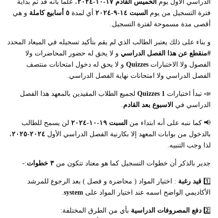
الدراسي الأول يوم
الخميس القادم ١٧-١٠-٢٠٢٤
، علماً بأنه قد تم بداية
فترة التسجيل من يوم
السبت ١٤-٩-٢٠٢٤
أي لمدة
٥ أسابيع كاملة
و هي
أقصى مدة مسموحة لفترة التسجيل.
و بناء على ذلك يعتبر الطالب الذي لم يقم بتأكيد تسجيله في الميعاد المحدد
#منقطع عن هذا الفصل الدراسي
و لا يحق له حضور المحاضرات ولا
الفصول ولا الاختبارات
Quizzes
و لا يحق له دخول امتحانات منتصف
الفصل الدراسي ولا امتحانات نهاية الفصل الدراسي.
📣 تبدأ اختبارات
Quizzes 1
لجميع الطلاب المقيدين بالمعهد هذا الفصل
الدراسي في
الاسبوع بعد القادم
.
📢 كما ننبه على أنه ابتداء من
السبت ١٩-١٠-٢٠٢٤
لن يسمح للطالب
بالدخول من بوابات المعهد إلا بكارنية الفصل الدراسي الأول
٢٠٢٤-٢٠٢٥
،
لذا وجب التنبيه.
جدير بالذكر أن خطوات التسجيل كما هو معتاد تتكون من
٣ خطوات
:-
1️⃣
قيد رغبة
: اختيار المواد ( محاضرة و فصل ) بعد الرجوع للمرشد
الأكاديمي الواضح اسمه عند اختيار المواد على
system
.
2️⃣
دفع المصروفات الدراسية
بأي من الطرق المختلفة: