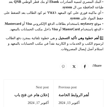
• البنك المصري لتنمية الصادرات
Ebank
أو بنك قطر الوطني
QNB
بعد
طباعة الحافظة من ال
system
.
• أي ماكينة فوري على كود المعهد
٦٦٤٤١
ثم كود الطالب بعد الضغط على
حفظ المواد على
system
.
• موقع
myfawry
باستخدام بطاقات الدفع الإلكتروني
Visa
أو
Mastercard
.
• الدفع باستخدام
MasterCard
أو
Visa
داخل مكتب الحسابات بالمعهد.
3️⃣
أهم خطوة وهي تأكيد التسجيل
و هي خطوة تلقائية بمجرد دفع الطالب
لرسوم الكتب و الخدمات و الكارنية نقداً في مكتب الحسابات بالمعهد و
استلام أصل إيصال المصروفات.
Share:
Next post
Previous post
أهم الروابط الخاصة
إعلان هام عن فتح باب
بطلاب المعهد
الحجز لاختبارات فريق
أكتوبر 13, 2024
أكتوبر 17, 2024
مسرح AMI