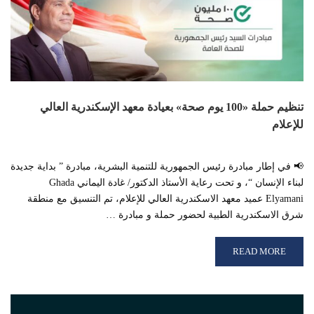
تنظيم حملة «100 يوم صحة» بعيادة معهد الإسكندرية العالي
للإعلام
📢 في إطار مبادرة رئيس الجمهورية للتنمية البشرية، مبادرة ” بداية جديدة
لبناء الإنسان “، و تحت رعاية الأستاذ الدكتور/ غادة اليماني Ghada
Elyamani عميد معهد الاسكندرية العالي للإعلام، تم التنسيق مع منطقة
شرق الاسكندرية الطبية لحضور حملة و مبادرة …
READ MORE ABOUT تنظيم حملة «100 يوم صحة» بعيادة معهد الإسكندرية العالي للإعلام
READ MORE