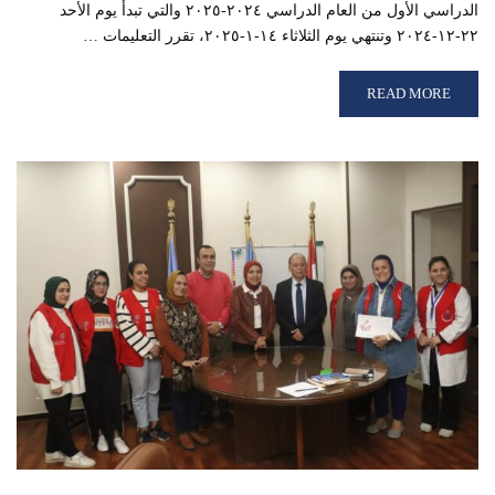
الدراسي الأول من العام الدراسي ٢٠٢٤-٢٠٢٥ والتي تبدأ يوم الأحد
٢٢-١٢-٢٠٢٤ وتنتهي يوم الثلاثاء ١٤-١-٢٠٢٥، تقرر التعليمات …
READ MORE ABOUT تعليمات هامة وعاجلة لامتحانات نهاية الفصل الدراسي الأول 2024–2025
READ MORE