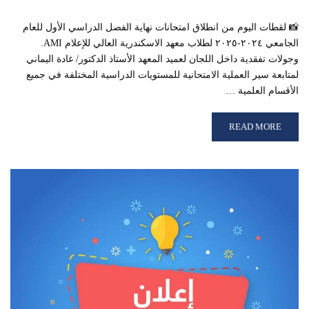
📸 لقطات اليوم من انطلاق امتحانات نهاية الفصل الدراسي الأول للعام
الجامعي ٢٠٢٤-٢٠٢٥ لطلاب معهد الاسكندرية العالي للإعلام AMI.
وجولات تفقدية داخل اللجان لعميد المعهد الأستاذ الدكتور/ غادة اليماني
لمتابعة سير العملية الامتحانية للمستويات الدراسية المختلفة في جميع
الأقسام العلمية …
READ MORE ABOUT انطلاق امتحانات نهاية الفصل الدراسي الأول 2024–2025 بمعهد الإسكندرية العالي للإعلام
READ MORE