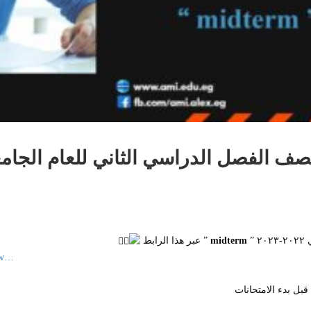
الفصل الدراسي الثاني للعام الجامعي ٢٠٢٢-٣
”
midterm
” عبر هذا الرابط
ew…