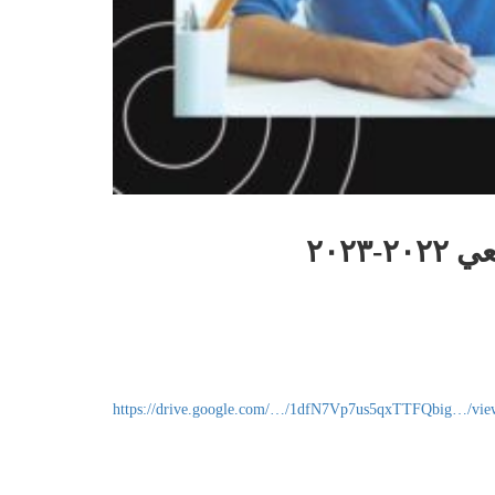
٢٠٢
https://drive.google.com/…/1dfN7Vp7us5qxTTFQbig…/vi