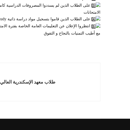
على الطلاب الذين لم يسددوا المصروفات الدراسية كامل
الامتحانات
على الطلاب الذين قاموا بتسجيل مواد دراسة ذاتية self study التوجه الآن إلى إدارة شئون الطلاب لمعرفة ميعاد الامتحان و التوقيع بالعلم
انتظروا الإعلان عن التعليمات العامة الخاصة بفترة الامت
مع أطيب التمنيات بالنجاح و التفوق
طلاب معهد الإسكندرية العالي 