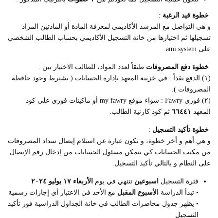
خطوة قيد الرغبة
:
و هي التواصل مع المرشد الأكاديمي لمعرفة المادة أو المادتين المراد
تسجيلها ثم اختيارها من خانة التسجيل الأكاديمي بحساب الطالب الشخصي
على ami system.
خطوة دفع المصروفات
طبقاً لعدد المواد، للطالب الاختيار بين :
(١) الدفع نقداً : في خزينة المعهد بإدارة الحسابات ( يشترط وجود حافظة
المصروفات ).
(٢) فوري Fawry : سواء موقع my fawry أو ماكينات فوري على كود
المعهد
٦٦٤٤١
ثم كود كارنية الطالب.
خطوة تأكيد التسجيل
:
و هي أهم و أخر خطوة، و تكون عبارة عن استلام إيصال سداد المصروفات
من مكتب الحسابات كي يتمكن مسئول الحسابات من إدخال رقم الإيصال
على النظام و بالتالي تأكيد التسجيل.
فترة التسجيل
اسبوعين
تنتهي في يوم
الأربعاء ١٧ يوليو ٢٠٢٤
• تبدأ الدراسة
الأسبوع المقبل
مع الأخذ في الاعتبار أي إجازات رسمية
• يظهر جدول محاضرات الطالب في خانة الجداول الدراسية فور تأكيد
التسجيل