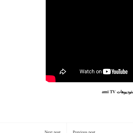
هات ami TV
Next post
Previous post