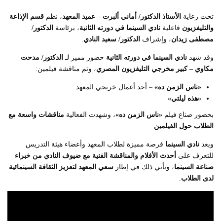
تحت رعاية
الأستاذ الدكتور/ أماني ألبرت – عميد المعهد
، نظم
قسم الإذاعة
والتليفزيون
فاعلية
نادي السينما في دورته الثانية
، برئاسة
الدكتور/
مصطفى زيدان
، وإشراف
الدكتور/ سعيد النادي
.
وقد شهد
نادي السينما في دورته الثانية
حضور مميز لـ
الدكتور/ مدحت
مكاوي – كبير مخرجي التليفزيون المصري
، وتم مناقشة فيلمين:
«ناس الزمن ده»
– أحد أعمال خريجي المعهد
«هذه ليلتي»
بحضور صناع فيلم
«ناس الزمن ده»
، وشهدت الفعالية
مناقشات واسعة مع
الطلاب حول الفيلمين
.
ويعد
نادي السينما
فرصة مميزة لطلاب المعهد وأعضاء هيئة التدريس
للتعرف على
أحدث الأفلام والمناقشة الفنية مع ضيوف النادي من خبراء
صناعة السينما
، ويأتي ذلك في إطار
سعي المعهد لتعزيز الثقافة السينمائية
لدى الطلاب
.
مشغل
الفيديو