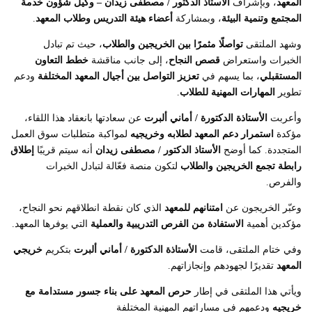
المعهد
، وبإشراف
الأستاذ الدكتور / مصطفى زيدان – وكيل شؤون خدمة
المجتمع وتنمية البيئة
، وبمشاركة
أعضاء هيئة التدريس وطلاب المعهد
.
وشهد الملتقى
تواصلًا مثمرًا بين الخريجين والطلاب
، حيث تم تبادل
الخبرات واستعراض
قصص النجاح
، إلى جانب مناقشة
خطط التعاون
المستقبلي
، بما يسهم في
تعزيز التواصل بين أجيال المعهد المختلفة
ودعم
تطوير
المهارات المهنية للطلاب
.
وأعربت
الأستاذة الدكتورة / أماني ألبرت
عن سعادتها بانعقاد هذا اللقاء،
مؤكدة
استمرار دعم المعهد لطلابه وخريجيه
لمواكبة متطلبات سوق العمل
المتجددة. كما أوضح
الأستاذ الدكتور / مصطفى زيدان
أنه سيتم قريبًا
إطلاق
رابطة تجمع الخريجين والطلاب
لتكون منصة فعّالة لتبادل الخبرات
والفرص.
وعبّر الخريجون عن
امتنانهم للمعهد
الذي كان نقطة انطلاقهم نحو النجاح،
مؤكدين أهمية
الاستفادة من الفرص التدريبية والعملية
التي يوفرها المعهد.
وفي ختام الملتقى، قامت
الأستاذة الدكتورة / أماني ألبرت
بتكريم
خريجي
المعهد
تقديرًا لجهودهم وإنجازاتهم.
ويأتي هذا الملتقى في إطار
حرص المعهد على بناء جسور مستدامة مع
خريجيه
ودعمهم في مساراتهم المهنية المختلفة