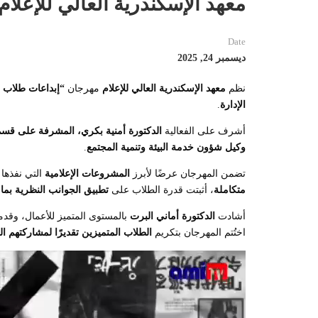
معهد الإسكندرية العالي للإعلا
Date
ديسمبر 24, 2025
نظم
معهد الإسكندرية العالي للإعلام
مهرجان
“إبداعات طلاب ا
الإدارة
.
أشرف على الفعالية
الدكتورة أمنية بكري، المشرفة على قسم ا
وكيل شؤون خدمة البيئة وتنمية المجتمع
.
تضمن المهرجان عرضًا لأبرز
المشروعات الإعلامية
التي نفذها
متكاملة
، أثبتت قدرة الطلاب على
تطبيق الجوانب النظرية بما
أشادت
الدكتورة أماني البرت
بالمستوى المتميز للأعمال، وق
اختُتم المهرجان بتكريم
الطلاب المتميزين تقديرًا لمشاركتهم ال
مشغل
الفيديو