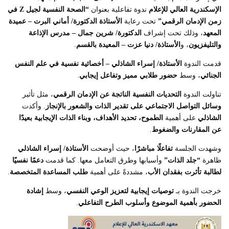
الإسكندرية العالي للإعلام
ندوة تفاعلية بعنوان
“الصحة النفسية لجيل Z في
زمن الإدمان الرقمي”
تحت رعاية
الأستاذة الدكتورة/ أماني البرت – عميدة
المعهد
، وذلك تحت إشراف
الدكتورة/ شرين جمال – مدرس الإذاعة
والتليفزيون
، و
الأستاذة/ دنيا عزت – المعيدة بالقسم
.
قدمت الندوة
الأستاذة/ إسراء الشاذلي – أخصائية نفسية في علم النفس
الجنائي
، وسط
حضور طلابي مميز وتفاعل إيجابي
.
تناولت الندوة
التحديات النفسية الناتجة عن الإدمان الرقمي
، مثل تأثير
وسائل التواصل الاجتماعي على تقدير الذات والشعور بالإنجاز
. وأكدت
الشاذلي
على أهمية
الطموح، تحديد الأهداف، وبناء الذات الإيجابية بعيدًا
عن المقارنات والضغوط
.
وشهدت الجلسة
تفاعلًا مباشرًا
، حيث أوضحت
الأستاذة/ إسراء الشاذلي
ظاهرة
“جلد الذات”
وأسبابها وطرق التعامل معها. كما قدمت
دعمًا نفسيًا
لطالبة تأثرت بفقدان الأب
، مشددةً على أهمية
طلب المساعدة المتخصصة
.
خرجت الندوة بـ
توصيات إيجابية لتعزيز الوعي النفسي
، وسط
إشادة
الحضور بأهمية الموضوع وأسلوب الطرح التفاعلي
.