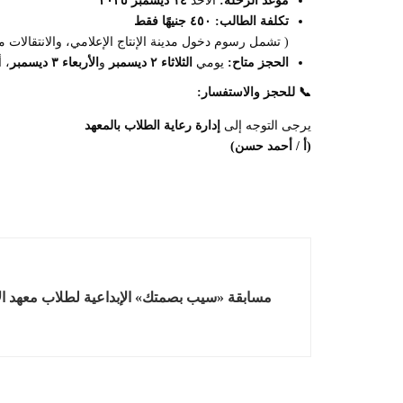
موعد الرحلة
:
الأحد
١٤
ديسمبر ٢٠٢٥
تكلفة الطالب
:
٤٥٠
جنيهًا فقط
( تشمل رسوم دخول مدينة الإنتاج الإعلامي، والانتقالات
الحجز متاح
:
يومي
الثلاثاء ٢ ديسمبر
و
الأربعاء ٣ ديسمبر
، 
📞
للحجز والاستفسار
:
يرجى التوجه إلى
إدارة رعاية الطلاب بالمعهد
(أ / أحمد حسن)
مسابقة «سيب بصمتك» الإبداعية لطلاب معهد الإسكن