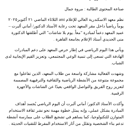
صناعة المحتوى الطالبة : مروة جمال
نظم معهد الاسكندرية العالي للإعلام ami الثلاثاء الماضي ٢١ أكتوبر٢٠٢٥
يوماً رياضياً داخل مقر المعهد تحت رعاية الأستاذ الدكتور/ أماني ألبرت –
عميد المعهد دعماً لمبادرة “معاً..يوم بلا شاشات” التي أطلقتها الدكتورة
منى الحديدي أستاذ الإعلام بجامعة القاهرة .
ويأتي هذا اليوم الرياضي في إطار حرص المعهد على دعم المبادرات
الهادفة التي تسعى إلى تنمية الوعي المجتمعي، وتعزيز القيم الإيجابية لدى
الشباب.
وشهدت الفعالية مشاركة واسعة من طلاب المعهد، الذين تفاعلوا مع
مجموعة متنوعة من الأنشطة الرياضية والثقافية والترفيهية المصممة
لتعزيز روح الفريق والتواصل الواقعي بعيدًا عن الشاشات والأجهزة
الرقمية.
وأكدت الأستاذ الدكتور/ أماني ألبرت أن اليوم الرياضي يُجسد أهداف
المبادرة بشكل عملي، وإنه يمثل خطوة مهمة نحو نشر ثقافة الاستخدام
المتوازن للتكنولوجيا، كما يساهم في تشجيع الطلاب على ممارسة أنشطة
تدعم بناء الشخصية وتقلل من آثار الاستخدام المفرط للتقنيات الحديثة .