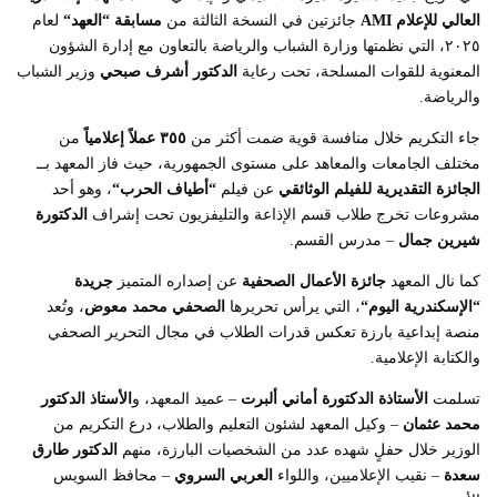
العالي للإعلام
AMI
جائزتين في النسخة الثالثة من
مسابقة “العهد
“
لعام
٢٠٢٥، التي نظمتها وزارة الشباب والرياضة بالتعاون مع إدارة الشؤون
المعنوية للقوات المسلحة، تحت رعاية
الدكتور أشرف صبحي
وزير الشباب
والرياضة.
جاء التكريم خلال منافسة قوية ضمت أكثر من
٣٥٥
عملاً إعلامياً
من
مختلف الجامعات والمعاهد على مستوى الجمهورية، حيث فاز المعهد بــ
الجائزة التقديرية للفيلم الوثائقي
عن فيلم
“
أطياف الحرب
“
، وهو أحد
مشروعات تخرج طلاب قسم الإذاعة والتليفزيون تحت إشراف
الدكتورة
شيرين جمال
– مدرس القسم.
كما نال المعهد
جائزة الأعمال الصحفية
عن إصداره المتميز
جريدة
“الإسكندرية اليوم
“
، التي يرأس تحريرها
الصحفي محمد معوض
، وتُعد
منصة إبداعية بارزة تعكس قدرات الطلاب في مجال التحرير الصحفي
والكتابة الإعلامية.
تسلمت
الأستاذة الدكتورة أماني ألبرت
– عميد المعهد، و
الأستاذ الدكتور
محمد عثمان
– وكيل المعهد لشئون التعليم والطلاب، درع التكريم من
الوزير خلال حفلٍ شهده عدد من الشخصيات البارزة، منهم
الدكتور طارق
سعدة
– نقيب الإعلاميين، واللواء
العربي السروي
– محافظ السويس