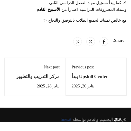
📌 كما يبدأ تسجيل مواد الفصل الدراسي الثاني
وسداد المصروفات الدراسية اعتباراً من
الأسبوع القادم
.
مع خالص تمنياتنا لجميع الطلاب بالتوفيق والنجاح ✨
Share:
Next post
Previous post
Upskill Center يبدأ
مركز التدريب والتطوير
التدريب الميداني لطلاب
بمدينة الإنتاج الإعلامي
يناير 26, 2025
يناير 28, 2025
معهد الإسكندرية العالي
للإعلام داخل قناة MBC
مصر
© 2026
التصميم والدعم بواسطة
Imexit