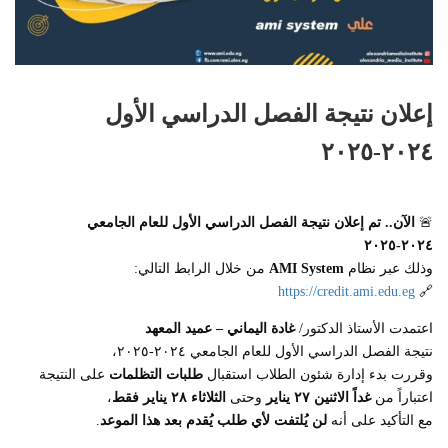
إعلان نتيجة الفصل الدراسي الأول
٢٠٢٤-٢٠٢٥
🚨
الآن.. تم إعلان نتيجة الفصل الدراسي الأول للعام الجامعي
٢٠٢٤-٢٠٢٥
وذلك عبر نظام
AMI System
من خلال الرابط التالي:
https://credit.ami.edu.eg
🔗
اعتمدت الأستاذ الدكتور/
غادة اليماني – عميد المعهد
نتيجة الفصل الدراسي الأول للعام الجامعي ٢٠٢٤-٢٠٢٥،
وقررت بدء إدارة شئون الطلاب استقبال
طلبات التظلمات
على النتيجة
اعتباراً من
غداً الاثنين ٢٧ يناير
وحتى
الثلاثاء ٢٨ يناير فقط
،
مع التأكيد على أنه
لن يُلتفت لأي طلب يُقدم بعد هذا الموعد
.